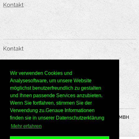
Kontakt
Kontakt
KMC HANDELS GMBH
Wir verwenden Cookies und
E-Mail:
o
ffice@kmc-web.at
Analysesoftware, um unsere Website
möglichst benutzerfreundlich zu gestalten
Telefon: +43660/6666143
und Ihnen passende Services anzubieten.
Wenn Sie fortfahren, stimmen Sie der
Verwendung zu.Genaue Informationen
©2024 Alle Rechte vorbehalten KMC HANDELS GMBH
finden sie in unserer Datenschutzerklärung
Mehr erfahren
Datenschutzrichtlinien
Cookie-Richtlinie