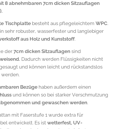
mit 8 abnehmbaren 7cm dicken Sitzauflagen
).
te Tischplatte
besteht aus pflegeleichtem
WPC
.
in sehr robuster, wasserfester und langlebiger
rkstoff aus Holz und Kunststoff
.
ge der
7cm dicken Sitzauflagen
sind
weisend.
Dadurch werden Flüssigkeiten nicht
fgesaugt und können leicht und rückstandslos
 werden.
hmbaren Bezüge
haben außerdem einen
hluss
und können so bei starker Verschmutzung
abgenommen und gewaschen werden
.
attan mit Faserstufe 1 wurde extra für
el entwickelt. Es ist
wetterfest, UV-