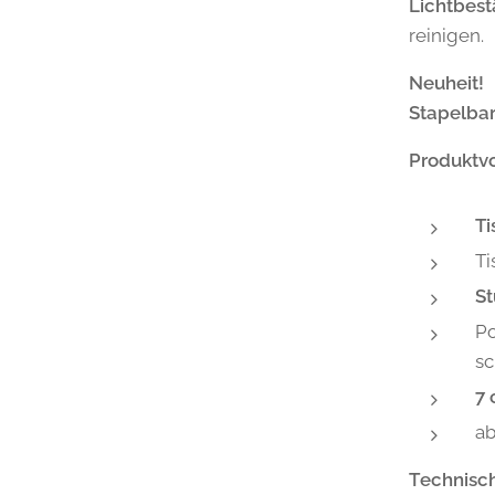
Lichtbes
reinigen.
Neuheit!
Stapelbar
Produktvo
Ti
Ti
St
Po
s
7 
ab
Technisc