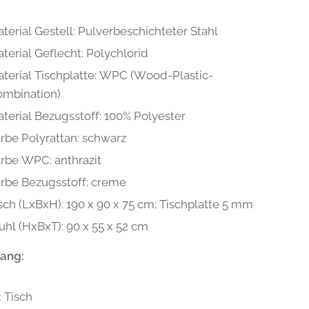
terial Gestell: Pulverbeschichteter Stahl
terial Geflecht: Polychlorid
terial Tischplatte: WPC (Wood-Plastic-
ombination)
terial Bezugsstoff: 100% Polyester
rbe Polyrattan: schwarz
rbe WPC: anthrazit
rbe Bezugsstoff: creme
sch (LxBxH): 190 x 90 x 75 cm; Tischplatte 5 mm
uhl (HxBxT): 90 x 55 x 52 cm
fang:
x Tisch