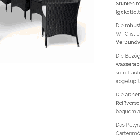
Stühlen 
(gekettelt
Die
robus
WPC ist e
Verbundwe
Die Bezü
wasserab
sofort au
abgetupft
Die
abne
Reißversc
bequem
Das Polyr
Gartenmöb