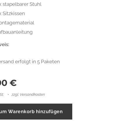
x stapelbarer Stuhl
x Sitzkissen
ontagematerial
fbauanleitung
weis:
rsand erfolgt in 5 Paketen
90
€
St.
zzgl. Versandkosten
um Warenkorb hinzufügen