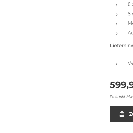
8 
8 
M
Au
Lieferhin
Ve
599,
Preis inkl. Mw
Z