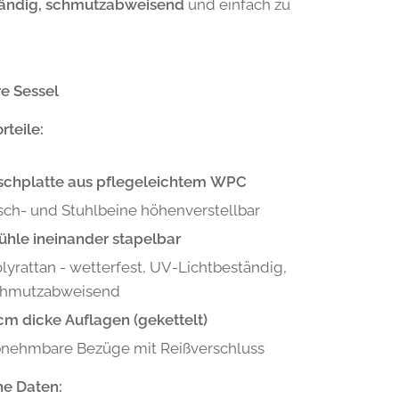
tändig, schmutzabweisend
und einfach zu
e Sessel
rteile:
schplatte aus pflegeleichtem WPC
sch- und Stuhlbeine höhenverstellbar
ühle ineinander stapelbar
lyrattan - wetterfest, UV-Lichtbeständig,
chmutzabweisend
cm dicke Auflagen (gekettelt)
nehmbare Bezüge mit Reißverschluss
he Daten: