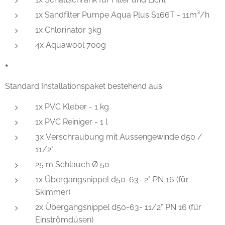
1x Sandfilter Pumpe Aqua Plus S166T - 11m³/h
1x Chlorinator 3kg
4x Aquawool 700g
+
Standard Installationspaket bestehend aus:
1x PVC Kleber - 1 kg
1x PVC Reiniger - 1 l
3x Verschraubung mit Aussengewinde d50 /
11/2"
25 m Schlauch Ø 50
1x Übergangsnippel d50-63- 2" PN 16 (für
Skimmer)
2x Übergangsnippel d50-63- 11/2" PN 16 (für
Einströmdüsen)