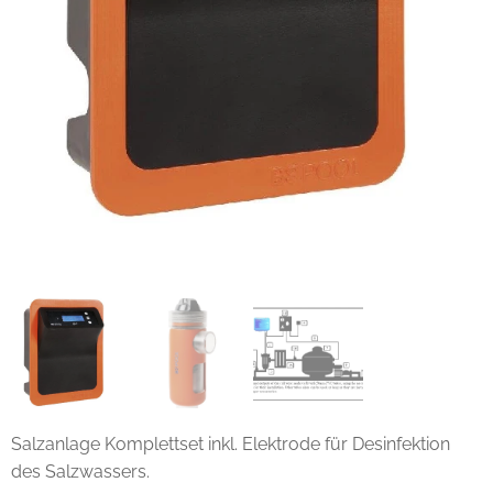
Salzanlage Komplettset inkl. Elektrode für Desinfektion
des Salzwassers.