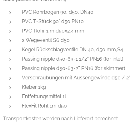
PVC Rohrbogen 90, d50, DN40
PVC T-Stück 90° d50 PN10
PVC-Rohr 1 m d50x2,4 mm
2 Wegeventil S6 d50
Kegel Rückschlagventile DN 40, d50 mm,S4
Passing nipple d50-63-1 1/2'' PN16 (for inlet)
Passing nipple d50-63-2'' PN16 (for skimmer)
Verschraubungen mit Aussengewinde d50 / 2"
Kleber 1kg
Entfettungsmittel 1l
FlexFit Roht 1m d50
Transportkosten werden nach Lieferort berechnet