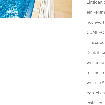
Einzigarti
ein keram
hochwerti
COMPACT
- luxus au
Dank ihre
wundersch
mit einem
werden S
egal ob im
installiert.