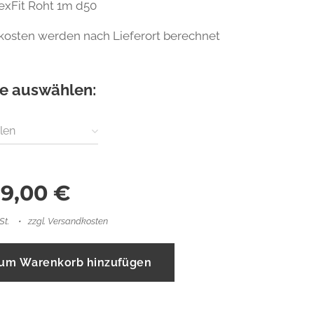
exFit Roht 1m d50
kosten werden nach Lieferort berechnet
te auswählen:
len
99,00
€
St.
zzgl. Versandkosten
um Warenkorb hinzufügen