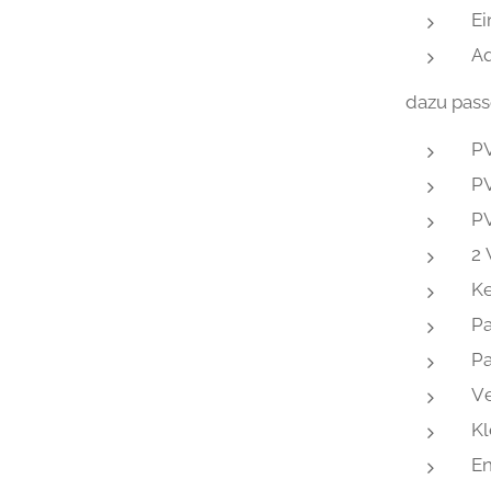
E
Aq
dazu pas
P
PV
P
2 
Ke
Pa
Pa
Ve
Kl
En