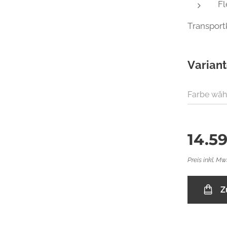
Fl
Transport
Varian
Farbe wäh
14.5
Preis inkl. Mw
Z