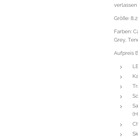
verlassen
Größe: 8,2
Farben: C
Grey, Ten
Aufpreis B
LE
K
Tr
Sc
Sa
(
Ch
Sk