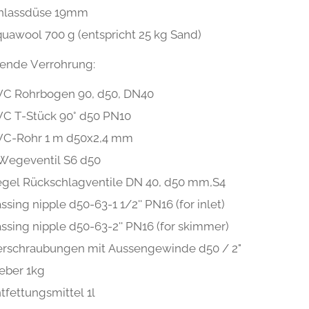
inlassdüse 19mm
uawool 700 g (entspricht 25 kg Sand)
sende Verrohrung:
VC Rohrbogen 90, d50, DN40
C T-Stück 90° d50 PN10
VC-Rohr 1 m d50x2,4 mm
Wegeventil S6 d50
gel Rückschlagventile DN 40, d50 mm,S4
ssing nipple d50-63-1 1/2'' PN16 (for inlet)
ssing nipple d50-63-2'' PN16 (for skimmer)
rschraubungen mit Aussengewinde d50 / 2"
eber 1kg
tfettungsmittel 1l