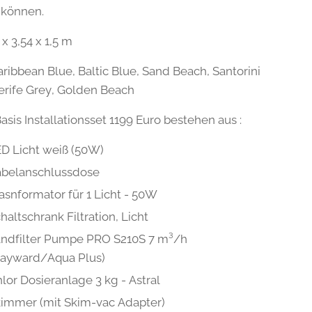
 können.
 x 3,54 x 1,5 m
aribbean Blue, Baltic Blue, Sand Beach, Santorini
erife Grey, Golden Beach
asis Installationsset 1199 Euro bestehen aus :
D Licht weiß (50W)
abelanschlussdose
asnformator für 1 Licht - 50W
haltschrank Filtration, Licht
ndfilter Pumpe PRO S210S 7 m³/h
Hayward/Aqua Plus)
lor Dosieranlage 3 kg - Astral
immer (mit Skim-vac Adapter)