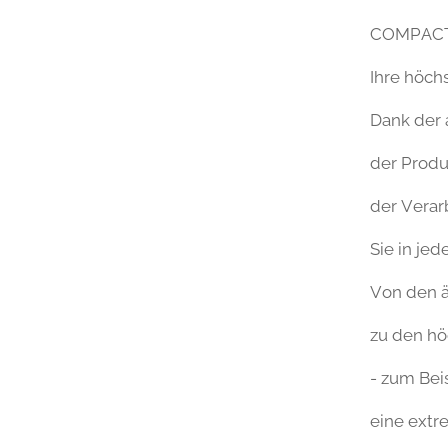
COMPACT 
Ihre höch
Dank der 
der Produ
der Verar
Sie in jed
Von den ä
zu den hö
- zum Beis
eine ex