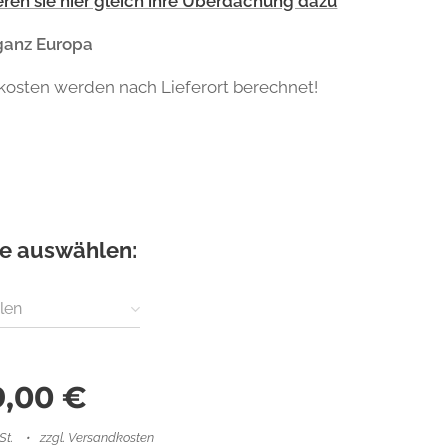
eren sie hier gleich ihre Überdachung dazu
ganz Europa
kosten werden nach Lieferort berechnet!
te auswählen:
len
9,00
€
St.
zzgl. Versandkosten