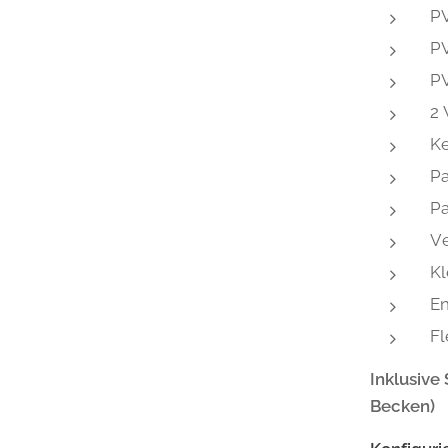
P
PV
P
2 
Ke
Pa
Pa
Ve
Kl
En
Fl
Inklusive
Becken)