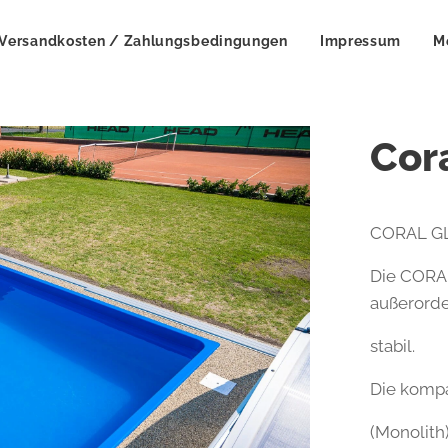
Versandkosten / Zahlungsbedingungen
Impressum
M
Cor
CORAL G
Die CORAL
außerorde
stabil.
Die komp
(Monolith