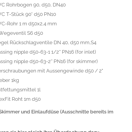
VC Rohrbogen 90, d50, DN40
C T-Stück 90° d50 PN10
VC-Rohr 1 m d50x2,4 mm
Wegeventil S6 d50
gel Rückschlagventile DN 40, d50 mm,S4
ssing nipple d50-63-1 1/2'' PN16 (for inlet)
ssing nipple d50-63-2'' PN16 (for skimmer)
rschraubungen mit Aussengewinde d50 / 2"
eber 1kg
tfettungsmittel 1l
exFit Roht 1m d50
 Skimmer und Einlaufdüse
(Ausschnitte bereits im