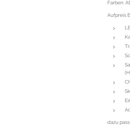
Farben: A
Aufpreis B
LE
K
Tr
Sc
Sa
(
Ch
Sk
E
Aq
dazu pas