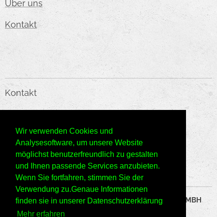
Über uns
Kontakt
Kontakt
KMC HANDELS GMBH
Wir verwenden Cookies und
E-Mail:
o
ffice@kmc-web.at
Analysesoftware, um unsere Website
möglichst benutzerfreundlich zu gestalten
Telefon: +43660/6666143
und Ihnen passende Services anzubieten.
Wenn Sie fortfahren, stimmen Sie der
Verwendung zu.Genaue Informationen
©2024 Alle Rechte vorbehalten KMC HANDELS GMBH
finden sie in unserer Datenschutzerklärung
Mehr erfahren