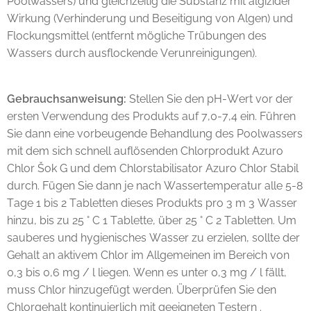
Poolwassers) und gleichzeitig die Substanz mit algizider
Wirkung (Verhinderung und Beseitigung von Algen) und
Flockungsmittel (entfernt mögliche Trübungen des
Wassers durch ausflockende Verunreinigungen).
Gebrauchsanweisung:
Stellen Sie den pH-Wert vor der
ersten Verwendung des Produkts auf 7,0-7,4 ein. Führen
Sie dann eine vorbeugende Behandlung des Poolwassers
mit dem sich schnell auflösenden Chlorprodukt Azuro
Chlor Šok G und dem Chlorstabilisator Azuro Chlor Stabil
durch. Fügen Sie dann je nach Wassertemperatur alle 5-8
Tage 1 bis 2 Tabletten dieses Produkts pro 3 m 3 Wasser
hinzu, bis zu 25 ° C 1 Tablette, über 25 ° C 2 Tabletten. Um
sauberes und hygienisches Wasser zu erzielen, sollte der
Gehalt an aktivem Chlor im Allgemeinen im Bereich von
0,3 bis 0,6 mg / l liegen. Wenn es unter 0,3 mg / l fällt,
muss Chlor hinzugefügt werden. Überprüfen Sie den
Chlorgehalt kontinuierlich mit geeigneten Testern .