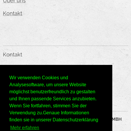
Über uns
Kontakt
Kontakt
KMC HANDELS GMBH
Wir verwenden Cookies und
E-Mail:
o
ffice@kmc-web.at
Analysesoftware, um unsere Website
möglichst benutzerfreundlich zu gestalten
Telefon: +43660/6666143
und Ihnen passende Services anzubieten.
Wenn Sie fortfahren, stimmen Sie der
Verwendung zu.Genaue Informationen
©2024 Alle Rechte vorbehalten KMC HANDELS GMBH
finden sie in unserer Datenschutzerklärung
Mehr erfahren
Datenschutzrichtlinien
Cookie-Richtlinie