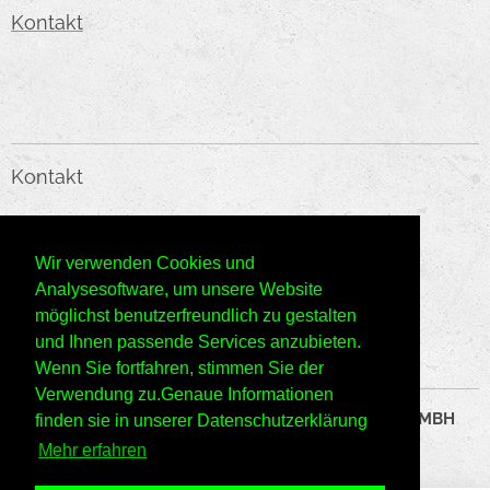
Kontakt
Kontakt
KMC HANDELS GMBH
Wir verwenden Cookies und
E-Mail:
o
ffice@kmc-web.at
Analysesoftware, um unsere Website
möglichst benutzerfreundlich zu gestalten
Telefon: +43660/6666143
und Ihnen passende Services anzubieten.
Wenn Sie fortfahren, stimmen Sie der
Verwendung zu.Genaue Informationen
©2024 Alle Rechte vorbehalten KMC HANDELS GMBH
finden sie in unserer Datenschutzerklärung
Mehr erfahren
Datenschutzrichtlinien
Cookie-Richtlinie